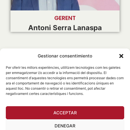
GERENT
Antoni Serra Lanaspa
Gestionar consentimiento
Inici
Qui som
Espai clients
Per oferir les millors experiències, utilitzem tecnologies com les galetes
Espai Corredors
per emmagatzemar i/o accedir a la informació del dispositiu. El
649 80 11 86
consentiment d'aquestes tecnologies ens permetrà processar dades com
Notícies
Articles
ara el comportament de navegació o les identificacions úniques en
info@cccorredors.com
Accés a socis
aquest lloc. No consentir o retirar el consentiment, pot afectar
negativament certes característiques i funcions.
Contacte
Avís legal
Política de privacitat
ACCEPTAR
Política de cookies
DENEGAR