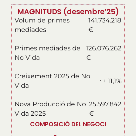
MAGNITUDS (desembre’25)
Volum de primes
141.734.218
mediades
€
Primes mediades de
126.076.262
No Vida
€
Creixement 2025 de No
+ 11,1%
Vida
Nova Producció de No
25.597.842
Vida 2025
€
COMPOSICIÓ DEL NEGOCI