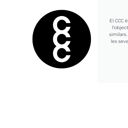
El CCC é
l’objec
similars
les sev