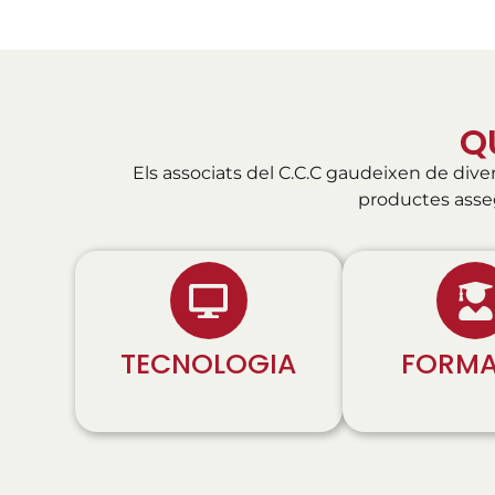
Q
Els associats del C.C.C gaudeixen de div
productes asseg
TECNOLOGIA
FORMA