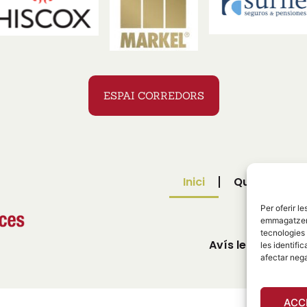
ESPAI CORREDORS
Inici
Qui som
Per oferir l
Articles
emmagatzemar
tecnologies
Avís legal
Po
les identifi
afectar nega
ACC