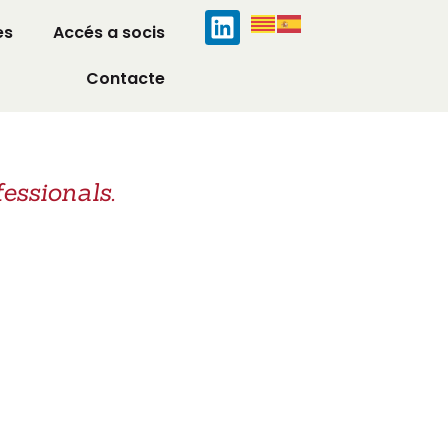
es
Accés a socis
Contacte
fessionals.