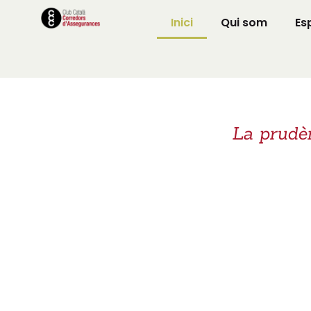
Inici
Qui som
Es
La prudènc