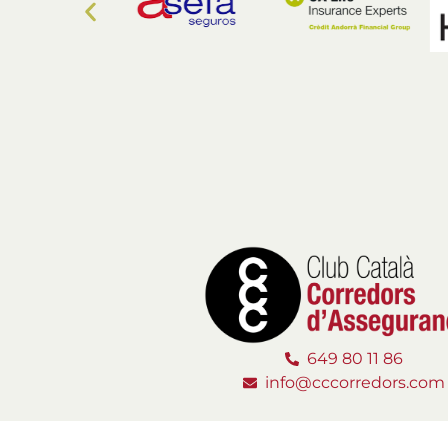
649 80 11 86
info@cccorredors.com