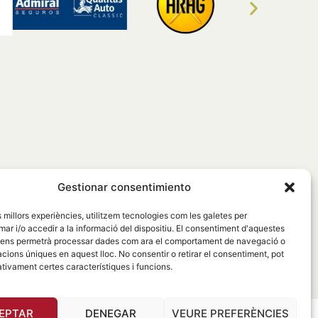
Espai clients
Espai Corredors
Notícies
Gestionar consentimiento
es millors experiències, utilitzem tecnologies com les galetes per
Accés a socis
Contacte
 i/o accedir a la informació del dispositiu. El consentiment d'aquestes
 ens permetrà processar dades com ara el comportament de navegació o
lítica de privacitat
Política de cookies
cacions úniques en aquest lloc. No consentir o retirar el consentiment, pot
tivament certes característiques i funcions.
EPTAR
DENEGAR
VEURE PREFERÈNCIES