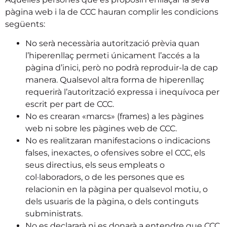
pàgina web i la de CCC hauran complir les condicions
següents:
No serà necessària autorització prèvia quan
l’hiperenllaç permeti únicament l’accés a la
pàgina d’inici, però no podrà reproduir-la de cap
manera. Qualsevol altra forma de hiperenllaç
requerirà l’autorització expressa i inequívoca per
escrit per part de CCC.
No es crearan «marcs» (frames) a les pàgines
web ni sobre les pàgines web de CCC.
No es realitzaran manifestacions o indicacions
falses, inexactes, o ofensives sobre el CCC, els
seus directius, els seus empleats o
col·laboradors, o de les persones que es
relacionin en la pàgina per qualsevol motiu, o
dels usuaris de la pàgina, o dels continguts
subministrats.
No es declararà ni es donarà a entendre que CCC