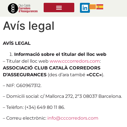
Avís legal
AVÍS LEGAL
Informació sobre el titular del lloc web
– Titular del lloc web
www.cccorredors.com
:
ASSOCIACIÓ CLUB CATALÀ CORREDORS
D’ASSEGURANCES
(des d’ara també
«CCC»
).
– NIF: G60967312.
– Domicili social: c/ Mallorca 272, 2º3 08037 Barcelona.
– Telèfon: (+34) 649 80 11 86.
– Correu electrònic:
info@cccorredors.com