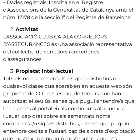
– Dades registrals: Inscrita en el Registre
d’Associacions de la Generalitat de Catalunya amb el
núm. 17178 de la secció 1ª del Registre de Barcelona.
Activitat
L’ASSOCIACIÓ CLUB CATALÀ CORREDORS
D’ASSEGURANCES és una associació representativa
del col·lectiu de corredors i corredories
d’assegurances.
Propietat intel·lectual
Tots els noms comercials o signes distintius de
qualsevol classe que apareixen en aquesta web són
propietat de CCC o, si escau, de tercers que han
autoritzat el seu ús, sense que pugui entendre’s que
l’ús o accés al portal i/o als continguts atribueixi a
l’usuari cap dret sobre els esmentats noms
comercials i/o signes distintius, i sense que puguin
entendre cedits a l’usuari, cap dels drets d’explotació
que existeixen o puguin existir sobre aquests