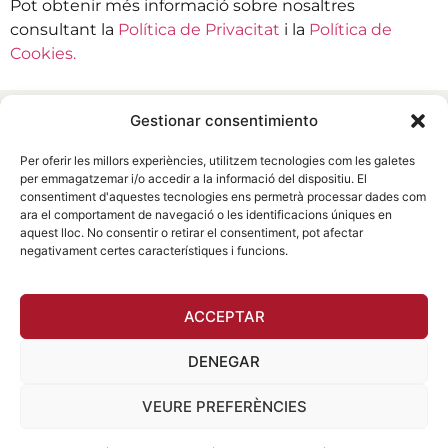
Pot obtenir més informació sobre nosaltres
consultant la
Política de Privacitat
i la
Política de
Cookies.
Gestionar consentimiento
Inici
Qui som
Espai clients
Per oferir les millors experiències, utilitzem tecnologies com les galetes
Espai Corredors
per emmagatzemar i/o accedir a la informació del dispositiu. El
649 80 11 86
consentiment d'aquestes tecnologies ens permetrà processar dades com
Notícies
Articles
ara el comportament de navegació o les identificacions úniques en
info@cccorredors.com
Accés a socis
aquest lloc. No consentir o retirar el consentiment, pot afectar
negativament certes característiques i funcions.
Contacte
Avís legal
Política de privacitat
ACCEPTAR
Política de cookies
DENEGAR
VEURE PREFERÈNCIES