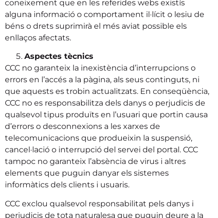
coneixement que en les referides webs existís
alguna informació o comportament il·lícit o lesiu de
béns o drets suprimirà el més aviat possible els
enllaços afectats.
Aspectes tècnics
CCC no garanteix la inexistència d’interrupcions o
errors en l’accés a la pàgina, als seus continguts, ni
que aquests es trobin actualitzats. En conseqüència,
CCC no es responsabilitza dels danys o perjudicis de
qualsevol tipus produïts en l’usuari que portin causa
d’errors o desconnexions a les xarxes de
telecomunicacions que produeixin la suspensió,
cancel·lació o interrupció del servei del portal. CCC
tampoc no garanteix l’absència de virus i altres
elements que puguin danyar els sistemes
informàtics dels clients i usuaris.
CCC exclou qualsevol responsabilitat pels danys i
perjudicis de tota naturalesa que puguin deure a la