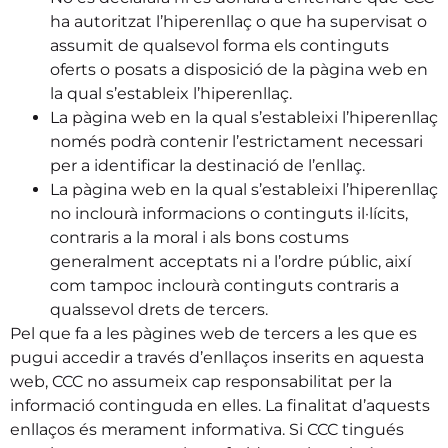
ha autoritzat l’hiperenllaç o que ha supervisat o
assumit de qualsevol forma els continguts
oferts o posats a disposició de la pàgina web en
la qual s’estableix l’hiperenllaç.
La pàgina web en la qual s’estableixi l’hiperenllaç
només podrà contenir l’estrictament necessari
per a identificar la destinació de l’enllaç.
La pàgina web en la qual s’estableixi l’hiperenllaç
no inclourà informacions o continguts il·lícits,
contraris a la moral i als bons costums
generalment acceptats ni a l’ordre públic, així
com tampoc inclourà continguts contraris a
qualssevol drets de tercers.
Pel que fa a les pàgines web de tercers a les que es
pugui accedir a través d’enllaços inserits en aquesta
web, CCC no assumeix cap responsabilitat per la
informació continguda en elles. La finalitat d’aquests
enllaços és merament informativa. Si CCC tingués