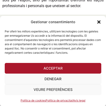
sols per l’esport, sinó per l’oportunitat d’enfortir els llaços
professionals i personals que uneixen al sector.
Gestionar consentimiento
Inici
Qui som
Espai clients
Per oferir les millors experiències, utilitzem tecnologies com les galetes
Espai Corredors
per emmagatzemar i/o accedir a la informació del dispositiu. El
649 80 11 86
consentiment d'aquestes tecnologies ens permetrà processar dades com
Notícies
Articles
ara el comportament de navegació o les identificacions úniques en
info@cccorredors.com
Accés a socis
aquest lloc. No consentir o retirar el consentiment, pot afectar
negativament certes característiques i funcions.
Contacte
Avís legal
Política de privacitat
ACCEPTAR
Política de cookies
DENEGAR
VEURE PREFERÈNCIES
Política de cookies
Política de privacitat
Avís legal