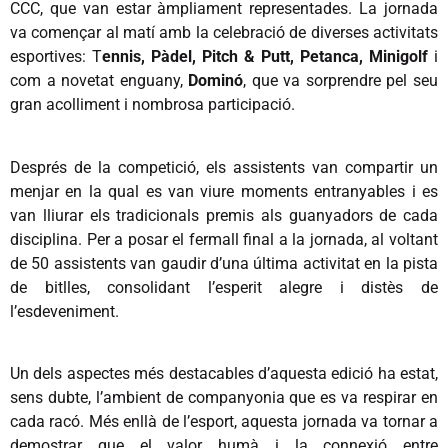
CCC, que van estar àmpliament representades. La jornada
va començar al matí amb la celebració de diverses activitats
esportives: T
ennis, Pàdel, Pitch & Putt, Petanca, Minigolf
i
com a novetat enguany,
Dominó
, que va sorprendre pel seu
gran acolliment i nombrosa participació.
Després de la competició, els assistents van compartir un
menjar en la qual es van viure moments entranyables i es
van lliurar els tradicionals premis als guanyadors de cada
disciplina. Per a posar el fermall final a la jornada, al voltant
de 50 assistents van gaudir d’una última activitat en la pista
de bitlles, consolidant l’esperit alegre i distès de
l’esdeveniment.
Un dels aspectes més destacables d’aquesta edició ha estat,
sens dubte, l’ambient de companyonia que es va respirar en
cada racó. Més enllà de l’esport, aquesta jornada va tornar a
demostrar que el valor humà i la connexió entre